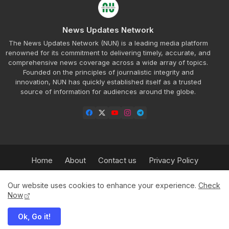
News Updates Network
The News Updates Network (NUN) is a leading media platform
renowned for its commitment to delivering timely, accurate, and
comprehensive news coverage across a wide array of topics.
Founded on the principles of journalistic integrity and
innovation, NUN has quickly established itself as a trusted
source of information for audiences around the globe.
Home
About
Contact us
Privacy Policy
Refund Policy
Our Team
Sitemap
Insurance
Our website uses cookies to enhance your experience.
Check
HPBT
Advertisement Rate Plan
Now
Ok, Go it!
© 2025 News Updates Network