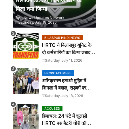
रिलीविंग डेट तय, फिरोज खान को
मिला नया जिम्मा
By -
News Updates Network
Saturday, July 18, 2026
BILASPUR HINDI NEWS
HRTC ने बिलासपुर यूनिट के
दो कर्मचारियों का किया तबादला,
कार्यालय आदेश जारी
Saturday, July 11, 2026
ENCROACHMENT
अतिक्रमण हटाओ मुहिम में
शिमला में बवाल, सड़कों पर
कटोरा लेकर उतरे तहबाजारी
Saturday, July 18, 2026
ACCUSED
हिमाचल: 24 घंटे में सुलझी
HRTC बस बैटरी चोरी की