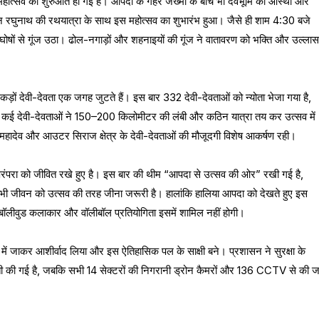
ा महोत्सव की शुरुआत हो गई है। आपदा के गहरे जख्मों के बीच भी देवभूमि की आस्था और
वान रघुनाथ की रथयात्रा के साथ इस महोत्सव का शुभारंभ हुआ। जैसे ही शाम 4:30 बजे
घोषों से गूंज उठा। ढोल-नगाड़ों और शहनाइयों की गूंज ने वातावरण को भक्ति और उल्लास
सैकड़ों देवी-देवता एक जगह जुटते हैं। इस बार 332 देवी-देवताओं को न्योता भेजा गया है,
। कई देवी-देवताओं ने 150–200 किलोमीटर की लंबी और कठिन यात्रा तय कर उत्सव में
हादेव और आउटर सिराज क्षेत्र के देवी-देवताओं की मौजूदगी विशेष आकर्षण रही।
रंपरा को जीवित रखे हुए है। इस बार की थीम “आपदा से उत्सव की ओर” रखी गई है,
में भी जीवन को उत्सव की तरह जीना जरूरी है। हालांकि हालिया आपदा को देखते हुए इस
 बॉलीवुड कलाकार और वॉलीबॉल प्रतियोगिता इसमें शामिल नहीं होगी।
में जाकर आशीर्वाद लिया और इस ऐतिहासिक पल के साक्षी बने। प्रशासन ने सुरक्षा के
ाती की गई है, जबकि सभी 14 सेक्टरों की निगरानी ड्रोन कैमरों और 136 CCTV से की ज