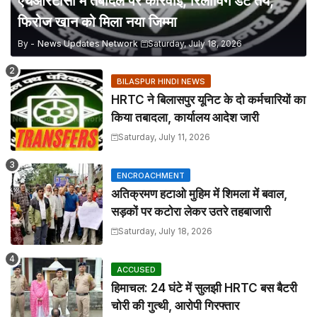
एचआरटीसी में तबादले पर कार्रवाई, रिलीविंग डेट तय,
फिरोज खान को मिला नया जिम्मा
By -
News Updates Network
Saturday, July 18, 2026
BILASPUR HINDI NEWS
HRTC ने बिलासपुर यूनिट के दो कर्मचारियों का
किया तबादला, कार्यालय आदेश जारी
Saturday, July 11, 2026
ENCROACHMENT
अतिक्रमण हटाओ मुहिम में शिमला में बवाल,
सड़कों पर कटोरा लेकर उतरे तहबाजारी
Saturday, July 18, 2026
ACCUSED
हिमाचल: 24 घंटे में सुलझी HRTC बस बैटरी
चोरी की गुत्थी, आरोपी गिरफ्तार