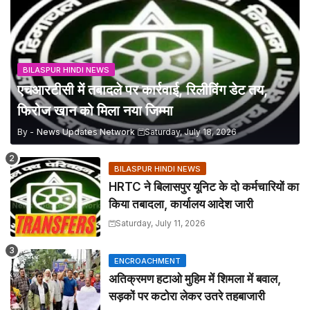
BILASPUR HINDI NEWS
एचआरटीसी में तबादले पर कार्रवाई, रिलीविंग डेट तय,
फिरोज खान को मिला नया जिम्मा
By -
News Updates Network
Saturday, July 18, 2026
BILASPUR HINDI NEWS
HRTC ने बिलासपुर यूनिट के दो कर्मचारियों का
किया तबादला, कार्यालय आदेश जारी
Saturday, July 11, 2026
ENCROACHMENT
अतिक्रमण हटाओ मुहिम में शिमला में बवाल,
सड़कों पर कटोरा लेकर उतरे तहबाजारी