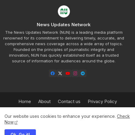
News Updates Network
The News Updates Network (NUN) is a leading media platform
renowned for its commitment to delivering timely, accurate, and
comprehensive news coverage across a wide array of topics.
Founded on the principles of journalistic integrity and
innovation, NUN has quickly established itself as a trusted
source of information for audiences around the globe.
Home
About
Contact us
Privacy Policy
Refund Policy
Our Team
Sitemap
Insurance
Our website uses cookies to enhance your experience.
Check
HPBT
Advertisement Rate Plan
Now
Ok, Go it!