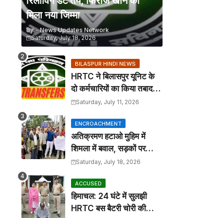
रिलीविंग डेट तय, फिरोज खान को
मिला नया जिम्मा
By -
News Updates Network
Saturday, July 18, 2026
BILASPUR HINDI NEWS
HRTC ने बिलासपुर यूनिट के
दो कर्मचारियों का किया तबादला,
कार्यालय आदेश जारी
Saturday, July 11, 2026
ENCROACHMENT
अतिक्रमण हटाओ मुहिम में
शिमला में बवाल, सड़कों पर
कटोरा लेकर उतरे तहबाजारी
Saturday, July 18, 2026
ACCUSED
हिमाचल: 24 घंटे में सुलझी
HRTC बस बैटरी चोरी की