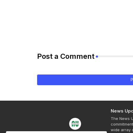
Post a Comment
P
News Upd
The News Up
commitment 
wide array o