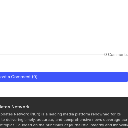
0 Comments
ost a Comment (0)
ates Network
dates Network (NUN) is a leading media platform renowned for its
to delivering timely, accurate, and comprehensive news coverage acr
f topics. Founded on the principles of journalistic integrity and innovati