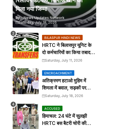
रिलीविंग डेट तय, फिरोज खान को
मिला नया जिम्मा
By -
News Updates Network
Saturday, July 18, 2026
BILASPUR HINDI NEWS
HRTC ने बिलासपुर यूनिट के
दो कर्मचारियों का किया तबादला,
कार्यालय आदेश जारी
Saturday, July 11, 2026
ENCROACHMENT
अतिक्रमण हटाओ मुहिम में
शिमला में बवाल, सड़कों पर
कटोरा लेकर उतरे तहबाजारी
Saturday, July 18, 2026
ACCUSED
हिमाचल: 24 घंटे में सुलझी
HRTC बस बैटरी चोरी की