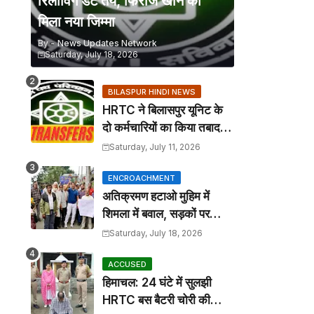
रिलीविंग डेट तय, फिरोज खान को
मिला नया जिम्मा
By -
News Updates Network
Saturday, July 18, 2026
BILASPUR HINDI NEWS
HRTC ने बिलासपुर यूनिट के
दो कर्मचारियों का किया तबादला,
कार्यालय आदेश जारी
Saturday, July 11, 2026
ENCROACHMENT
अतिक्रमण हटाओ मुहिम में
शिमला में बवाल, सड़कों पर
कटोरा लेकर उतरे तहबाजारी
Saturday, July 18, 2026
ACCUSED
हिमाचल: 24 घंटे में सुलझी
HRTC बस बैटरी चोरी की