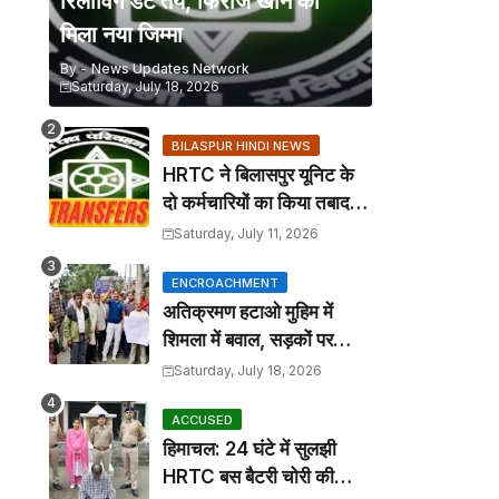
रिलीविंग डेट तय, फिरोज खान को
मिला नया जिम्मा
By -
News Updates Network
Saturday, July 18, 2026
BILASPUR HINDI NEWS
HRTC ने बिलासपुर यूनिट के
दो कर्मचारियों का किया तबादला,
कार्यालय आदेश जारी
Saturday, July 11, 2026
ENCROACHMENT
अतिक्रमण हटाओ मुहिम में
शिमला में बवाल, सड़कों पर
कटोरा लेकर उतरे तहबाजारी
Saturday, July 18, 2026
ACCUSED
हिमाचल: 24 घंटे में सुलझी
HRTC बस बैटरी चोरी की