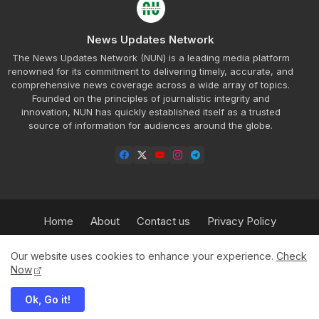
News Updates Network
The News Updates Network (NUN) is a leading media platform
renowned for its commitment to delivering timely, accurate, and
comprehensive news coverage across a wide array of topics.
Founded on the principles of journalistic integrity and
innovation, NUN has quickly established itself as a trusted
source of information for audiences around the globe.
Home
About
Contact us
Privacy Policy
Refund Policy
Our Team
Sitemap
Insurance
Our website uses cookies to enhance your experience.
Check
HPBT
Advertisement Rate Plan
Now
Ok, Go it!
© 2025 News Updates Network