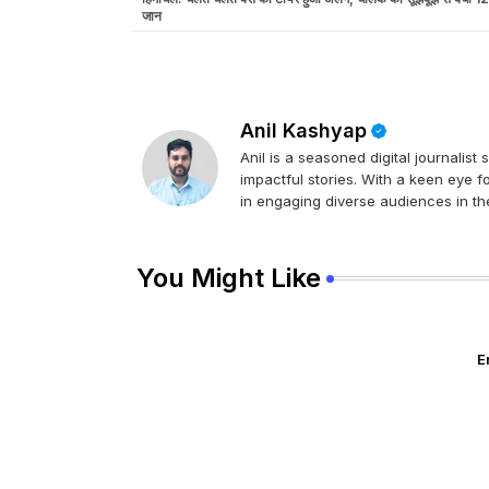
जान
Anil Kashyap
Anil is a seasoned digital journalist
impactful stories. With a keen eye f
in engaging diverse audiences in the
You Might Like
E