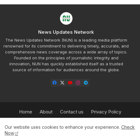
News Updates Network
The News Updates Network (NUN) is a leading media platform
renowned for its commitment to delivering timely, accurate, and
comprehensive news coverage across a wide array of topics.
Founded on the principles of journalistic integrity and
innovation, NUN has quickly established itself as a trusted
source of information for audiences around the globe.
Home
About
Contact us
Privacy Policy
Refund Policy
Our Team
Sitemap
Insurance
Our website uses cookies to enhance your experience.
Check
HPBT
Advertisement Rate Plan
Now