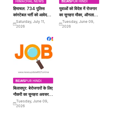
HIMACHAL NEWS
BILASPUR HINDI NEWS
हिमाचल: 734 पुलिस
युवाओं को विदेश में रोजगार
कांस्टेबल भर्ती को आवेदन
का सुनहरा मौका, ऑनलाइन
शुरू, 18 से 27 वर्ष तक के
करें अप्लाई, इतना मिलेगा
Saturday, July 11,
Tuesday, June 09,
2026
2026
युवाओं को मौका, 12वीं पास
वेतन
कर सकेंगे अप्लाई
BILASPUR HINDI NEWS
बिलासपुर: बेरोजगारों के लिए
नौकरी का सुनहरा अवसर,
15 पदों के लिए कैंपस
Tuesday, June 09,
2026
इंटरव्यू, यहां जानें