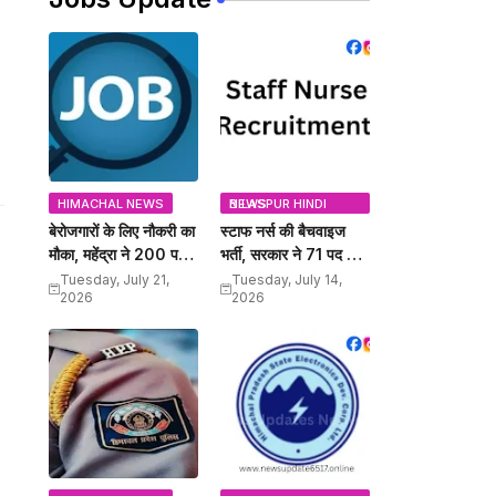
HIMACHAL NEWS
BILASPUR HINDI NEWS
बेरोजगारों के लिए नौकरी का
स्टाफ नर्स की बैचवाइज
मौका, महेंद्रा ने 200 पद
भर्ती, सरकार ने 71 पद किए
किए अधिसूचित, इस दिन
अधिसूचित, यहां जानें अंतिम
Tuesday, July 21,
Tuesday, July 14,
2026
2026
होंगे इंटरव्यू
तिथि