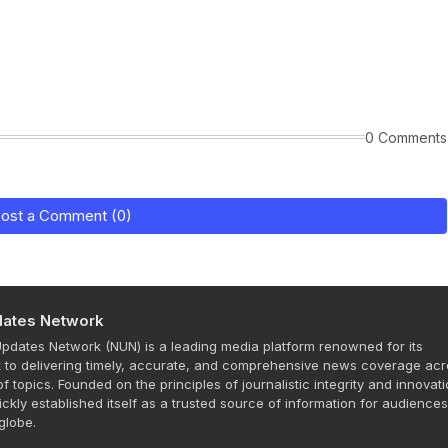
0 Comments
ost a Comment (0)
ates Network
dates Network (NUN) is a leading media platform renowned for its
to delivering timely, accurate, and comprehensive news coverage acr
f topics. Founded on the principles of journalistic integrity and innovati
ckly established itself as a trusted source of information for audience
globe.