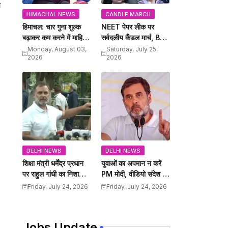
ी
HIMACHAL NEWS
CANDLE MARCH
हिमाचल: चार गुना शुल्क
NEET पेपर लीक पर
बढ़ाकर कम करने में माहिर है
सर्वदलीय कैंडल मार्च, BJP
प्रदेश के मुख्यमंत्री सुक्खू,
सरकार में होते है पेपर लीक:
Monday, August 03,
Saturday, July 25,
2026
2026
हैरान कर देते है सरकार के
सुक्खू
फैंसले: जयराम
DELHI NEWS
DELHI NEWS
शिक्षा मंत्री धर्मेंद्र प्रधान
युवाओं का अपमान न करें
पर राहुल गांधी का निशाना,
PM मोदी, वीडियो संदेश पर
PM मोदी अपराधी शिक्षा
राहुल गांधी का पलटवार
Friday, July 24, 2026
Friday, July 24, 2026
मंत्री को हटाए
Jobs Update