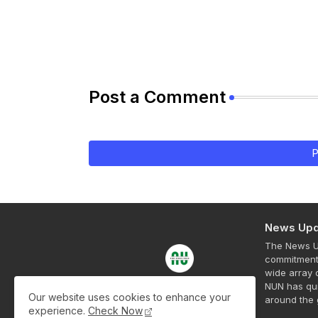
Post a Comment
P
News Upd
The News Up
commitment 
wide array o
NUN has qui
Our website uses cookies to enhance your
around the 
experience.
Check Now