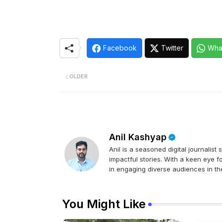
Facebook
Twitter
Wha
OLDER
Anil Kashyap
Anil is a seasoned digital journalist
impactful stories. With a keen eye f
in engaging diverse audiences in the
You Might Like