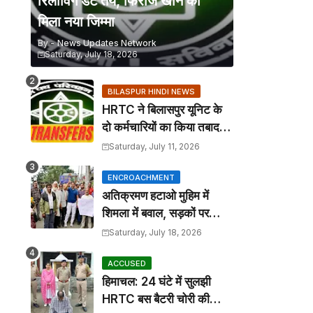
रिलीविंग डेट तय, फिरोज खान को
मिला नया जिम्मा
By -
News Updates Network
Saturday, July 18, 2026
BILASPUR HINDI NEWS
HRTC ने बिलासपुर यूनिट के
दो कर्मचारियों का किया तबादला,
कार्यालय आदेश जारी
Saturday, July 11, 2026
ENCROACHMENT
अतिक्रमण हटाओ मुहिम में
शिमला में बवाल, सड़कों पर
कटोरा लेकर उतरे तहबाजारी
Saturday, July 18, 2026
ACCUSED
हिमाचल: 24 घंटे में सुलझी
HRTC बस बैटरी चोरी की