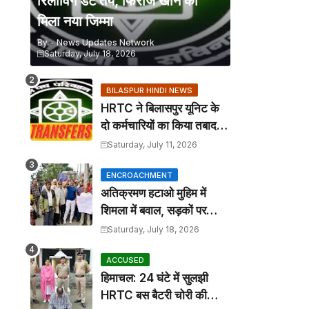
रिलीविंग डेट तय, फिरोज खान को
मिला नया जिम्मा
By -
News Updates Network
Saturday, July 18, 2026
BILASPUR HINDI NEWS
HRTC ने बिलासपुर यूनिट के
दो कर्मचारियों का किया तबादला,
कार्यालय आदेश जारी
Saturday, July 11, 2026
ENCROACHMENT
अतिक्रमण हटाओ मुहिम में
शिमला में बवाल, सड़कों पर
कटोरा लेकर उतरे तहबाजारी
Saturday, July 18, 2026
ACCUSED
हिमाचल: 24 घंटे में सुलझी
HRTC बस बैटरी चोरी की