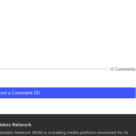
0 Comments
ost a Comment (0)
ates Network
dates Network (NUN) is a leading media platform renowned for its