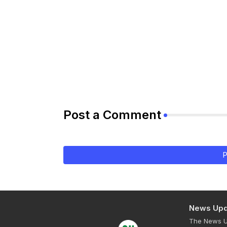
Post a Comment
P
News Upd
The News Up