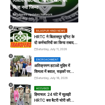
रिलीविंग डेट तय, फिरोज खान को
मिला नया जिम्मा
By -
News Updates Network
Saturday, July 18, 2026
BILASPUR HINDI NEWS
HRTC ने बिलासपुर यूनिट के
दो कर्मचारियों का किया तबादला,
कार्यालय आदेश जारी
Saturday, July 11, 2026
ENCROACHMENT
अतिक्रमण हटाओ मुहिम में
शिमला में बवाल, सड़कों पर
कटोरा लेकर उतरे तहबाजारी
Saturday, July 18, 2026
ACCUSED
हिमाचल: 24 घंटे में सुलझी
HRTC बस बैटरी चोरी की