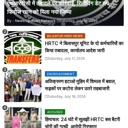
एचआरटीसी में तबादले पर कार्रवाई, रिलीविंग डेट तय,
फिरोज खान को मिला नया जिम्मा
By -
News Updates Network
Saturday, July 18, 2026
BILASPUR HINDI NEWS
HRTC ने बिलासपुर यूनिट के दो कर्मचारियों का
किया तबादला, कार्यालय आदेश जारी
Saturday, July 11, 2026
ENCROACHMENT
अतिक्रमण हटाओ मुहिम में शिमला में बवाल,
सड़कों पर कटोरा लेकर उतरे तहबाजारी
Saturday, July 18, 2026
ACCUSED
हिमाचल: 24 घंटे में सुलझी HRTC बस बैटरी
चोरी की गुत्थी, आरोपी गिरफ्तार