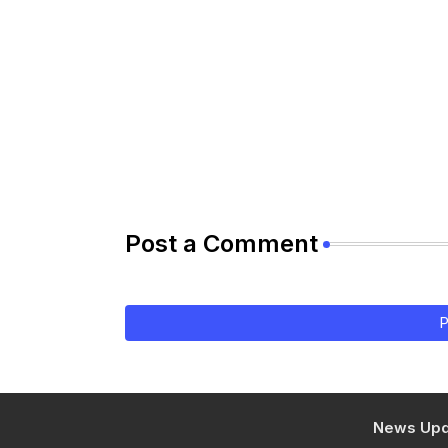
Post a Comment
P
News Upd