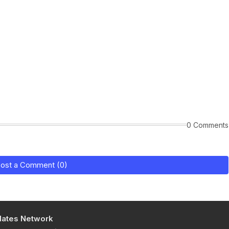
0 Comments
ost a Comment (0)
ates Network