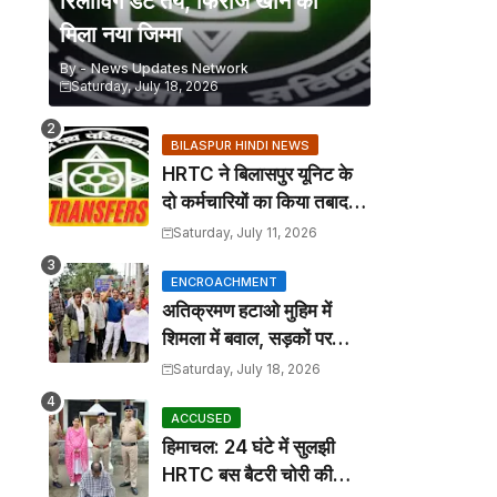
रिलीविंग डेट तय, फिरोज खान को
मिला नया जिम्मा
By -
News Updates Network
Saturday, July 18, 2026
BILASPUR HINDI NEWS
HRTC ने बिलासपुर यूनिट के
दो कर्मचारियों का किया तबादला,
कार्यालय आदेश जारी
Saturday, July 11, 2026
ENCROACHMENT
अतिक्रमण हटाओ मुहिम में
शिमला में बवाल, सड़कों पर
कटोरा लेकर उतरे तहबाजारी
Saturday, July 18, 2026
ACCUSED
हिमाचल: 24 घंटे में सुलझी
HRTC बस बैटरी चोरी की