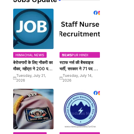
HIMACHAL NEWS
BILASPUR HINDI NEWS
बेरोजगारों के लिए नौकरी का
स्टाफ नर्स की बैचवाइज
मौका, महेंद्रा ने 200 पद
भर्ती, सरकार ने 71 पद किए
किए अधिसूचित, इस दिन
अधिसूचित, यहां जानें अंतिम
Tuesday, July 21,
Tuesday, July 14,
2026
2026
होंगे इंटरव्यू
तिथि