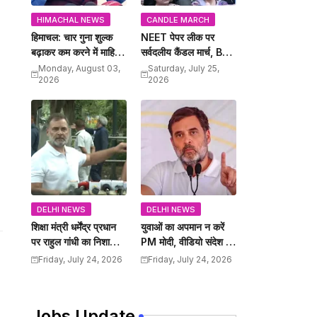
HIMACHAL NEWS
CANDLE MARCH
हिमाचल: चार गुना शुल्क
NEET पेपर लीक पर
बढ़ाकर कम करने में माहिर है
सर्वदलीय कैंडल मार्च, BJP
प्रदेश के मुख्यमंत्री सुक्खू,
सरकार में होते है पेपर लीक:
Monday, August 03,
Saturday, July 25,
2026
2026
हैरान कर देते है सरकार के
सुक्खू
फैंसले: जयराम
DELHI NEWS
DELHI NEWS
शिक्षा मंत्री धर्मेंद्र प्रधान
युवाओं का अपमान न करें
पर राहुल गांधी का निशाना,
PM मोदी, वीडियो संदेश पर
PM मोदी अपराधी शिक्षा
राहुल गांधी का पलटवार
Friday, July 24, 2026
Friday, July 24, 2026
मंत्री को हटाए
Jobs Update