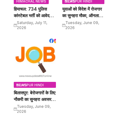
HIMACHAL NEWS
BILASPUR HINDI NEWS
हिमाचल: 734 पुलिस
युवाओं को विदेश में रोजगार
कांस्टेबल भर्ती को आवेदन
का सुनहरा मौका, ऑनलाइन
शुरू, 18 से 27 वर्ष तक के
करें अप्लाई, इतना मिलेगा
Saturday, July 11,
Tuesday, June 09,
2026
2026
युवाओं को मौका, 12वीं पास
वेतन
कर सकेंगे अप्लाई
BILASPUR HINDI NEWS
बिलासपुर: बेरोजगारों के लिए
नौकरी का सुनहरा अवसर,
15 पदों के लिए कैंपस
Tuesday, June 09,
2026
इंटरव्यू, यहां जानें