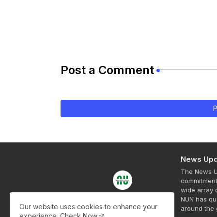
Post a Comment
P
News Upd
The News Up
commitment 
wide array o
NUN has qui
Our website uses cookies to enhance your
around the 
experience.
Check Now