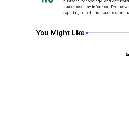
business, technology, and entertainm
audiences stay informed. The networ
reporting to enhance user experienc
You Might Like
E