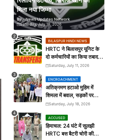
रिलीविंग डेट तय, फिरोज खान को
मिला नया जिम्मा
By -
News Updates Network
Saturday, July 18, 2026
BILASPUR HINDI NEWS
HRTC ने बिलासपुर यूनिट के
दो कर्मचारियों का किया तबादला,
कार्यालय आदेश जारी
Saturday, July 11, 2026
ENCROACHMENT
अतिक्रमण हटाओ मुहिम में
शिमला में बवाल, सड़कों पर
कटोरा लेकर उतरे तहबाजारी
Saturday, July 18, 2026
ACCUSED
हिमाचल: 24 घंटे में सुलझी
HRTC बस बैटरी चोरी की