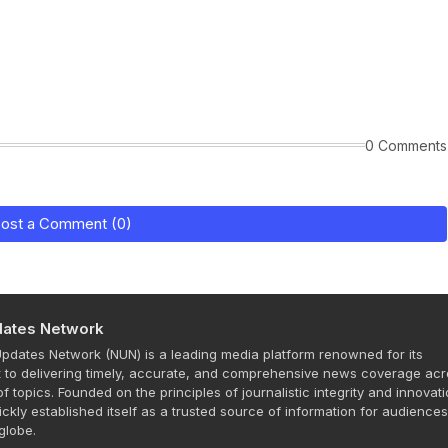
0 Comments
ost a Comment (0)
ates Network
dates Network (NUN) is a leading media platform renowned for its
to delivering timely, accurate, and comprehensive news coverage acr
f topics. Founded on the principles of journalistic integrity and innovati
ckly established itself as a trusted source of information for audience
globe.