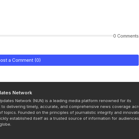
0 Comments
ost a Comment (0)
ates Network
dates Network (NUN) is a leading media platform renowned for its
to delivering timely, accurate, and comprehensive news coverage acr
f topics. Founded on the principles of journalistic integrity and innovati
ckly established itself as a trusted source of information for audience
globe.