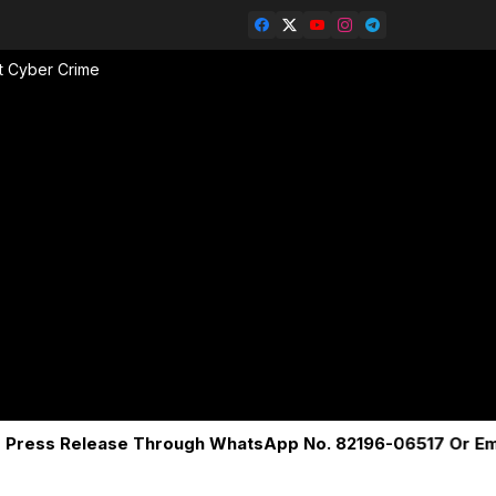
t Cyber Crime
 Release Through WhatsApp No. 82196-06517 Or Email - p