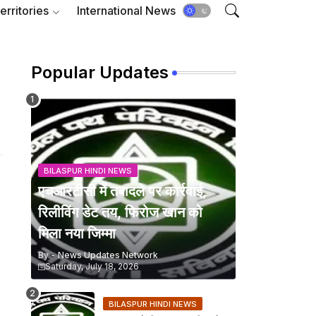
erritories
International News
Popular Updates
BILASPUR HINDI NEWS
एचआरटीसी में तबादले पर कार्रवाई,
रिलीविंग डेट तय, फिरोज खान को
मिला नया जिम्मा
By -
News Updates Network
Saturday, July 18, 2026
BILASPUR HINDI NEWS