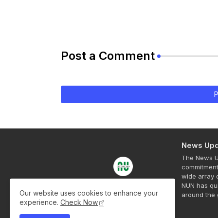
Post a Comment
P
News Upd
The News Up
commitment 
wide array o
NUN has qui
Our website uses cookies to enhance your
around the 
experience.
Check Now