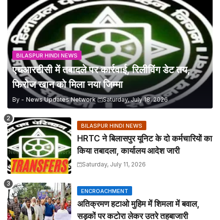
BILASPUR HINDI NEWS
एचआरटीसी में तबादले पर कार्रवाई, रिलीविंग डेट तय,
फिरोज खान को मिला नया जिम्मा
By -
News Updates Network
Saturday, July 18, 2026
BILASPUR HINDI NEWS
HRTC ने बिलासपुर यूनिट के दो कर्मचारियों का
किया तबादला, कार्यालय आदेश जारी
Saturday, July 11, 2026
ENCROACHMENT
अतिक्रमण हटाओ मुहिम में शिमला में बवाल,
सड़कों पर कटोरा लेकर उतरे तहबाजारी