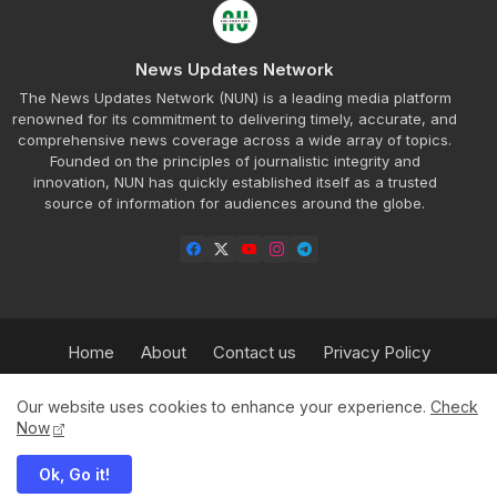
News Updates Network
The News Updates Network (NUN) is a leading media platform
renowned for its commitment to delivering timely, accurate, and
comprehensive news coverage across a wide array of topics.
Founded on the principles of journalistic integrity and
innovation, NUN has quickly established itself as a trusted
source of information for audiences around the globe.
Home
About
Contact us
Privacy Policy
Refund Policy
Our Team
Sitemap
Insurance
Our website uses cookies to enhance your experience.
Check
HPBT
Advertisement Rate Plan
Now
Ok, Go it!
© 2025 News Updates Network