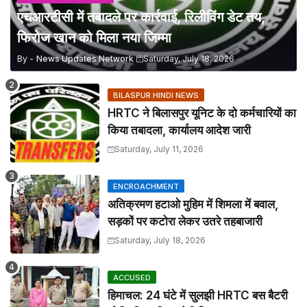
एचआरटीसी में तबादले पर कार्रवाई, रिलीविंग डेट तय,
फिरोज खान को मिला नया जिम्मा
By -
News Updates Network
Saturday, July 18, 2026
BILASPUR HINDI NEWS
HRTC ने बिलासपुर यूनिट के दो कर्मचारियों का
किया तबादला, कार्यालय आदेश जारी
Saturday, July 11, 2026
ENCROACHMENT
अतिक्रमण हटाओ मुहिम में शिमला में बवाल,
सड़कों पर कटोरा लेकर उतरे तहबाजारी
Saturday, July 18, 2026
ACCUSED
हिमाचल: 24 घंटे में सुलझी HRTC बस बैटरी