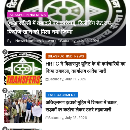
BILASPUR HINDI NEWS
एचआरटीसी में तबादले पर कार्रवाई, रिलीविंग डेट तय,
फिरोज खान को मिला नया जिम्मा
By -
News Updates Network
Saturday, July 18, 2026
BILASPUR HINDI NEWS
HRTC ने बिलासपुर यूनिट के दो कर्मचारियों का
किया तबादला, कार्यालय आदेश जारी
Saturday, July 11, 2026
ENCROACHMENT
अतिक्रमण हटाओ मुहिम में शिमला में बवाल,
सड़कों पर कटोरा लेकर उतरे तहबाजारी
Saturday, July 18, 2026