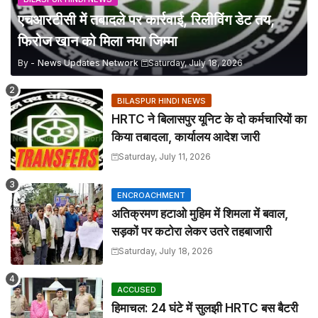
एचआरटीसी में तबादले पर कार्रवाई, रिलीविंग डेट तय,
फिरोज खान को मिला नया जिम्मा
By -
News Updates Network
Saturday, July 18, 2026
BILASPUR HINDI NEWS
HRTC ने बिलासपुर यूनिट के दो कर्मचारियों का
किया तबादला, कार्यालय आदेश जारी
Saturday, July 11, 2026
ENCROACHMENT
अतिक्रमण हटाओ मुहिम में शिमला में बवाल,
सड़कों पर कटोरा लेकर उतरे तहबाजारी
Saturday, July 18, 2026
ACCUSED
हिमाचल: 24 घंटे में सुलझी HRTC बस बैटरी