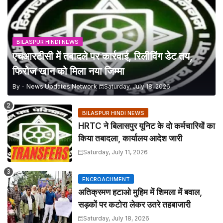
BILASPUR HINDI NEWS
एचआरटीसी में तबादले पर कार्रवाई, रिलीविंग डेट तय,
फिरोज खान को मिला नया जिम्मा
By -
News Updates Network
Saturday, July 18, 2026
BILASPUR HINDI NEWS
HRTC ने बिलासपुर यूनिट के दो कर्मचारियों का
किया तबादला, कार्यालय आदेश जारी
Saturday, July 11, 2026
ENCROACHMENT
अतिक्रमण हटाओ मुहिम में शिमला में बवाल,
सड़कों पर कटोरा लेकर उतरे तहबाजारी
Saturday, July 18, 2026