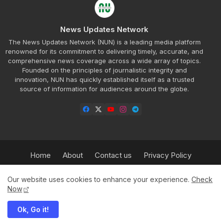
News Updates Network
The News Updates Network (NUN) is a leading media platform
renowned for its commitment to delivering timely, accurate, and
comprehensive news coverage across a wide array of topics.
Founded on the principles of journalistic integrity and
innovation, NUN has quickly established itself as a trusted
source of information for audiences around the globe.
Home
About
Contact us
Privacy Policy
Refund Policy
Our Team
Sitemap
Insurance
Our website uses cookies to enhance your experience.
Check
HPBT
Advertisement Rate Plan
Now
Ok, Go it!
© 2025 News Updates Network