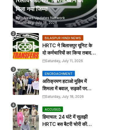
रिलीविंग डेट तय, फिरोज खान को
मिला नया जिम्मा
By -
News Updates Network
Saturday, July 18, 2026
BILASPUR HINDI NEWS
HRTC ने बिलासपुर यूनिट के
दो कर्मचारियों का किया तबादला,
कार्यालय आदेश जारी
Saturday, July 11, 2026
ENCROACHMENT
अतिक्रमण हटाओ मुहिम में
शिमला में बवाल, सड़कों पर
कटोरा लेकर उतरे तहबाजारी
Saturday, July 18, 2026
ACCUSED
हिमाचल: 24 घंटे में सुलझी
HRTC बस बैटरी चोरी की