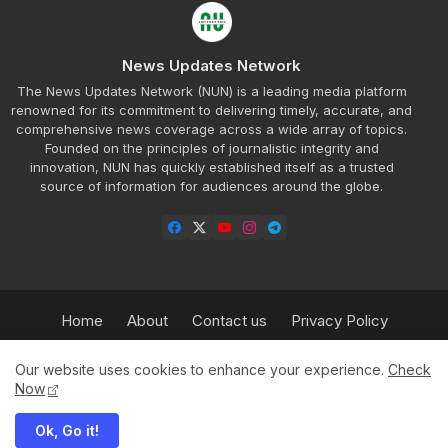
News Updates Network
The News Updates Network (NUN) is a leading media platform
renowned for its commitment to delivering timely, accurate, and
comprehensive news coverage across a wide array of topics.
Founded on the principles of journalistic integrity and
innovation, NUN has quickly established itself as a trusted
source of information for audiences around the globe.
Home
About
Contact us
Privacy Policy
Refund Policy
Our Team
Sitemap
Insurance
Our website uses cookies to enhance your experience.
Check
HPBT
Advertisement Rate Plan
Now
Ok, Go it!
© 2025 News Updates Network