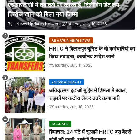
एचआरटीसी में तबादले पर कार्रवाई, रिलीविंग डेट तय,
फिरोज खान को मिला नया जिम्मा
By -
News Updates Network
Saturday, July 18, 2026
BILASPUR HINDI NEWS
HRTC ने बिलासपुर यूनिट के दो कर्मचारियों का
किया तबादला, कार्यालय आदेश जारी
Saturday, July 11, 2026
ENCROACHMENT
अतिक्रमण हटाओ मुहिम में शिमला में बवाल,
सड़कों पर कटोरा लेकर उतरे तहबाजारी
Saturday, July 18, 2026
ACCUSED
हिमाचल: 24 घंटे में सुलझी HRTC बस बैटरी
चोरी की गुत्थी, आरोपी गिरफ्तार