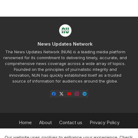
News Updates Network
The News Updates Network (NUN) is a leading media platform
renowned for its commitment to delivering timely, accurate, and
comprehensive news coverage across a wide array of topics.
Founded on the principles of journalistic integrity and
innovation, NUN has quickly established itself as a trusted
source of information for audiences around the globe.
Home
About
Contact us
Privacy Policy
Refund Policy
Our Team
Sitemap
Insurance
Our website uses cookies to enhance your experience.
Check