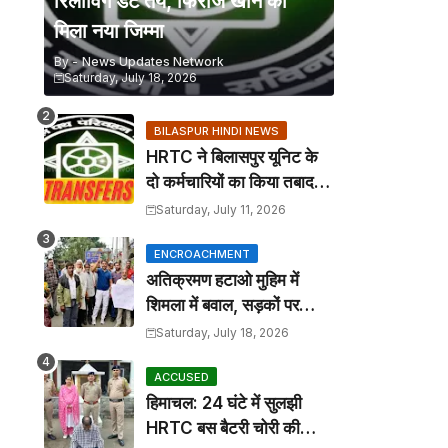
रिलीविंग डेट तय, फिरोज खान को
मिला नया जिम्मा
By -
News Updates Network
Saturday, July 18, 2026
BILASPUR HINDI NEWS
HRTC ने बिलासपुर यूनिट के
दो कर्मचारियों का किया तबादला,
कार्यालय आदेश जारी
Saturday, July 11, 2026
ENCROACHMENT
अतिक्रमण हटाओ मुहिम में
शिमला में बवाल, सड़कों पर
कटोरा लेकर उतरे तहबाजारी
Saturday, July 18, 2026
ACCUSED
हिमाचल: 24 घंटे में सुलझी
HRTC बस बैटरी चोरी की