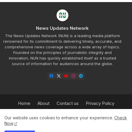
News Updates Network
The News Updates Network (NUN) is a leading media platform
renowned for its commitment to delivering timely, accurate, and
comprehensive news coverage across a wide array of topics.
Founded on the principles of journalistic integrity and
innovation, NUN has quickly established itself as a trusted
source of information for audiences around the globe.
Home
About
Contact us
Privacy Policy
Refund Policy
Our Team
Sitemap
Insurance
Our website uses cookies to enhance your experience.
Check
HPBT
Advertisement Rate Plan
Now