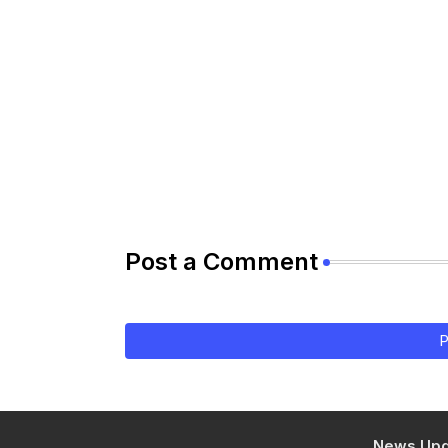
Post a Comment
P
News Upd