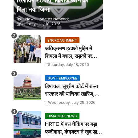
रिलीविंग डेट तय, फिरोज खान को
मिला नया जिम्मा
By -
News Updates Network
Saturday, July 18, 2026
ENCROACHMENT
अतिक्रमण हटाओ मुहिम में
शिमला में बवाल, सड़कों पर
कटोरा लेकर उतरे तहबाजारी
Saturday, July 18, 2026
GOVT EMPLOYEE
हिमाचल: सुप्रीम कोर्ट में राज्य
सरकार की याचिका खारिज,
सरकारी कर्मचारियों को बड़ी
Wednesday, July 29, 2026
राहत
HIMACHAL NEWS
HRTC में बस चेकिंग पर बड़ा
फर्जीवाड़ा, कंडक्टर ने खुद डाल