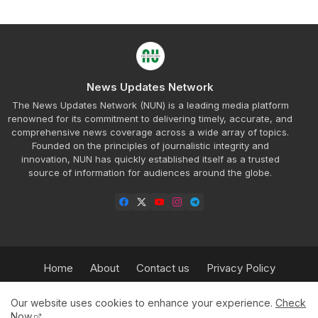
News Updates Network
The News Updates Network (NUN) is a leading media platform
renowned for its commitment to delivering timely, accurate, and
comprehensive news coverage across a wide array of topics.
Founded on the principles of journalistic integrity and
innovation, NUN has quickly established itself as a trusted
source of information for audiences around the globe.
Home
About
Contact us
Privacy Policy
Refund Policy
Our Team
Sitemap
Insurance
Our website uses cookies to enhance your experience.
Check
HPBT
Advertisement Rate Plan
Now