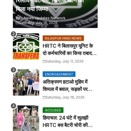
रिलीविंग डेट तय, फिरोज खान को
मिला नया जिम्मा
By -
News Updates Network
Saturday, July 18, 2026
BILASPUR HINDI NEWS
HRTC ने बिलासपुर यूनिट के
दो कर्मचारियों का किया तबादला,
कार्यालय आदेश जारी
Saturday, July 11, 2026
ENCROACHMENT
अतिक्रमण हटाओ मुहिम में
शिमला में बवाल, सड़कों पर
कटोरा लेकर उतरे तहबाजारी
Saturday, July 18, 2026
ACCUSED
हिमाचल: 24 घंटे में सुलझी
HRTC बस बैटरी चोरी की