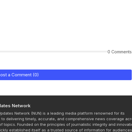
0 Comments
ost a Comment (0)
ates Network
dates Network (NUN) is a leading media platform renowned for its
to delivering timely, accurate, and comprehensive news coverage acr
f topics. Founded on the principles of journalistic integrity and innovati
ckly established itself as a trusted source of information for audience