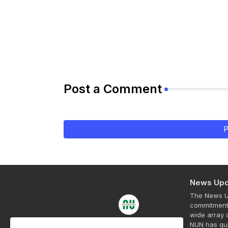
Post a Comment
P
News Upd
The News Up
commitment 
wide array o
NUN has qui